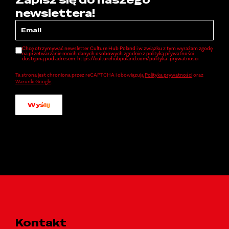
newslettera!
Chcę otrzymywać newsletter Culture Hub Poland i w związku z tym wyrażam zgodę
na przetwarzanie moich danych osobowych zgodnie z polityką prywatności
dostępną pod adresem: https://culturehubpoland.com/polityka-prywatnosci
Ta strona jest chroniona przez reCAPTCHA i obowiązują
Polityka prywatności
oraz
Warunki Google
.
Wyślij
Kontakt