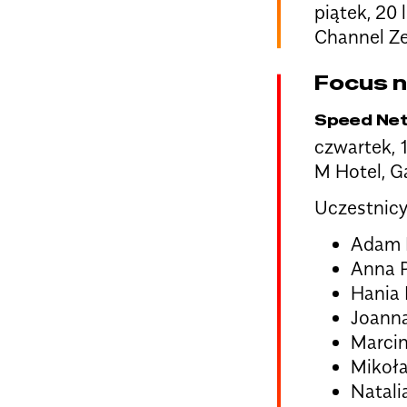
piątek, 20 
Channel Z
Focus n
Speed Net
czwartek, 1
M Hotel, Ga
Uczestnicy
Adam D
Anna P
Hania 
Joanna
Marcin
Mikoła
Natali