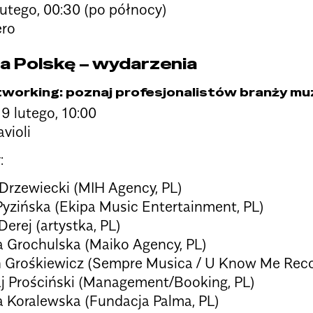
lutego, 00:30 (po północy)
ero
a Polskę – wydarzenia
working: poznaj profesjonalistów branży muz
9 lutego, 10:00
violi
:
rzewiecki (MIH Agency, PL)
yzińska (Ekipa Music Entertainment, PL)
Derej (artystka, PL)
 Grochulska (Maiko Agency, PL)
 Grośkiewicz (Sempre Musica / U Know Me Reco
j Prościński (Management/Booking, PL)
a Koralewska (Fundacja Palma, PL)