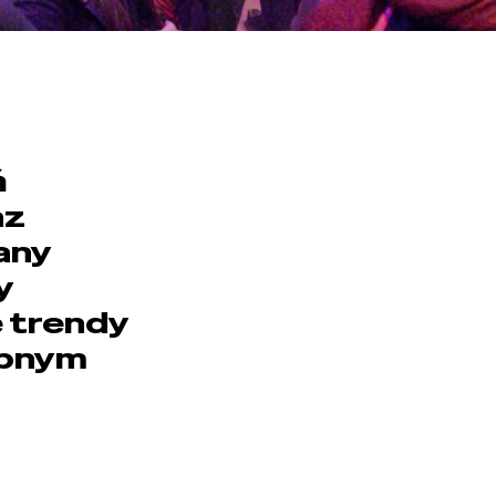
ń
az
any
y
 trendy
obnym