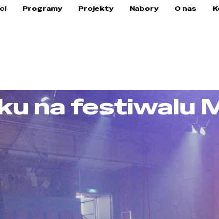
ci
Programy
Projekty
Nabory
O nas
K
ku na festiwalu