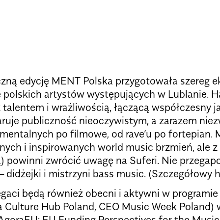
zną edycję MENT Polska przygotowała szereg ek
 polskich artystów występujących w Lublanie. H
 talentem i wrażliwością, łączącą współczesny j
aruje publiczność nieoczywistym, a zarazem ni
mentalnych po filmowe, od rave’u po fortepian. M
nych i inspirowanych world music brzmień, ale 
ą) powinni zwrócić uwagę na Suferi. Nie przegap
– didżejki i mistrzyni bass music. (Szczegółowy 
egaci będą również obecni i aktywni w program
a Culture Hub Poland, CEO Music Week Poland) 
AgoraEU: EU Funding Perspectives for the Music 