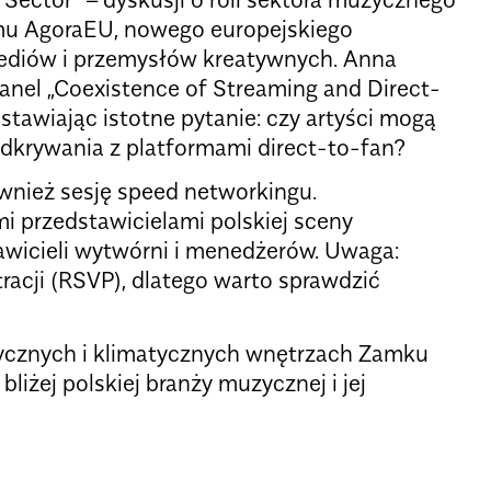
u AgoraEU, nowego europejskiego
mediów i przemysłów kreatywnych. Anna
anel „Coexistence of Streaming and Direct-
 stawiając istotne pytanie: czy artyści mogą
odkrywania z platformami direct-to-fan?
wnież sesję speed networkingu.
 przedstawicielami polskiej sceny
wicieli wytwórni i menedżerów. Uwaga:
acji (
RSVP
), dlatego warto sprawdzić
tycznych i klimatycznych wnętrzach Zamku
liżej polskiej branży muzycznej i jej