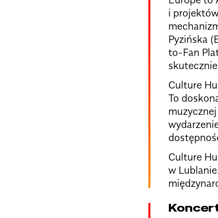
i projekt
mechanizmu
Pyzińska (
to-Fan Plat
skutecznie
Culture Hu
To doskona
muzycznej 
wydarzenie 
dostępność
Culture Hu
w Lublanie.
międzynar
Koncert