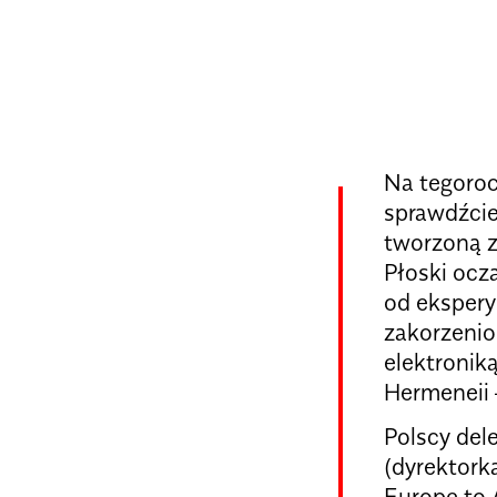
Na tegoroc
sprawdźcie
tworzoną z
Płoski ocz
od ekspery
zakorzenio
elektronik
Hermeneii 
Polscy del
(dyrektork
Europe to 