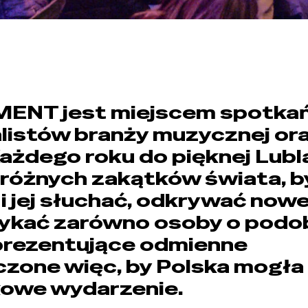
 MENT jest miejscem spotka
alistów branży muzycznej or
ażdego roku do pięknej Lubl
z różnych zakątków świata, b
 jej słuchać, odkrywać nowe
otykać zarówno osoby o pod
reprezentujące odmienne
zone więc, by Polska mogła
kowe wydarzenie.