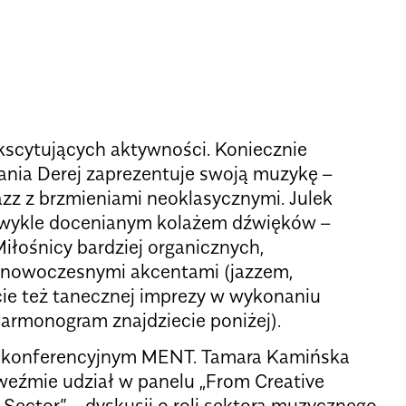
scytujących aktywności. Koniecznie
ania Derej zaprezentuje swoją muzykę –
azz z brzmieniami neoklasycznymi. Julek
ezwykle docenianym kolażem dźwięków –
iłośnicy bardziej organicznych,
z nowoczesnymi akcentami (jazzem,
cie też tanecznej imprezy w wykonaniu
harmonogram znajdziecie poniżej).
ie konferencyjnym MENT. Tamara Kamińska
weźmie udział w panelu „From Creative
Sector” – dyskusji o roli sektora muzycznego