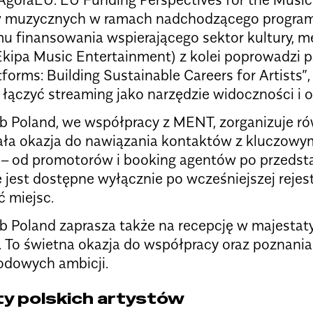
ów muzycznych w ramach nadchodzącego program
 finansowania wspierającego sektor kultury, 
Ekipa Music Entertainment) z kolei poprowadzi p
forms: Building Sustainable Careers for Artists”,
 łączyć streaming jako narzędzie widoczności i 
b Poland, we współpracy z MENT, zorganizuje ró
ła okazja do nawiązania kontaktów z kluczowymi
– od promotorów i booking agentów po przedsta
jest dostępne wyłącznie po wcześniejszej rejestr
 miejsc.
b Poland zaprasza także na recepcję w majesta
 To świetna okazja do współpracy oraz poznania b
odowych ambicji.
y polskich artystów