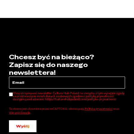
Chcesz być na bieżąco?
Zapisz się do naszego
newslettera!
Chcę otrzymywać newsletter Culture Hub Poland i w związku z tym wyrażam zgodę
na przetwarzanie moich danych osobowych zgodnie z polityką prywatności
dostępną pod adresem: https://culturehubpoland.com/polityka-prywatnosci
Ta strona jest chroniona przez reCAPTCHA i obowiązują
Polityka prywatności
oraz
Warunki Google
.
Wyślij