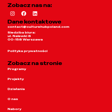
Zobacz nas na:
Dane kontaktowe
contact@culturehubpoland.com
Siedziba biura:
ul. Nalewki 8
00-158 Warszawa
Polityka prywatności
Zobacz na stronie
Programy
Projekty
Działania
O nas
Nabory