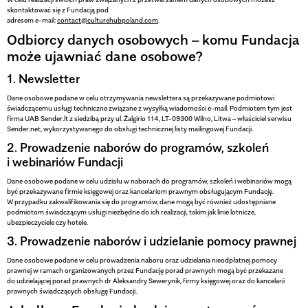
skontaktować się z Fundacją pod
adresem e-mail:
contact@culturehubpoland.com
.
Odbiorcy danych osobowych – komu Fundacja
może ujawniać dane osobowe?
1. Newsletter
Dane osobowe podane w celu otrzymywania newslettera są przekazywane podmiotowi
świadczącemu usługi techniczne związane z wysyłką wiadomości e-mail. Podmiotem tym jest
firma UAB Sender.lt z siedzibą przy ul. Žalgirio 114, LT-09300 Wilno, Litwa – właściciel serwisu
Sender.net, wykorzystywanego do obsługi technicznej listy mailingowej Fundacji.
2. Prowadzenie naborów do programów, szkoleń
i webinariów Fundacji
Dane osobowe podane w celu udziału w naborach do programów, szkoleń i webinariów mogą
być przekazywane firmie księgowej oraz kancelariom prawnym obsługującym Fundację.
W przypadku zakwalifikowania się do programów, dane mogą być również udostępniane
podmiotom świadczącym usługi niezbędne do ich realizacji, takim jak linie lotnicze,
ubezpieczyciele czy hotele.
3. Prowadzenie naborów i udzielanie pomocy prawnej
Dane osobowe podane w celu prowadzenia naboru oraz udzielania nieodpłatnej pomocy
prawnej w ramach organizowanych przez Fundację porad prawnych mogą być przekazane
do udzielającej porad prawnych dr Aleksandry Sewerynik, firmy księgowej oraz do kancelarii
prawnych świadczących obsługę Fundacji.