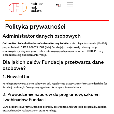
EN
Polityka prywatności
Administrator danych osobowych
Culture Hub Poland – Fundacja Centrum Kultury Polskiej
z siedzibą w Warszawie (00-158)
przy ul. Nalewki 8, KRS: 0000741987 (dalej: Fundacja) stosuje zasady ochrony danych
osobowych wynikające z powszechnie obowiązujących przepisów, w tym RODO. Prosimy
o zapoznanie się z poniższą informacją.
Dla jakich celów Fundacja przetwarza dane
osobowe?
1. Newsletter
Fundacja przetwarza dane osobowe w celu regularnego przesyłania informacji o działalności
Fundacji osobom, które wyraziły zgodę na otrzymywanie newslettera.
2. Prowadzenie naborów do programów, szkoleń
i webinariów Fundacji
Dane osobowe są przetwarzane na potrzeby prowadzenia rekrutacji do programów, szkoleń
oraz webinariów realizowanych przez Fundację.