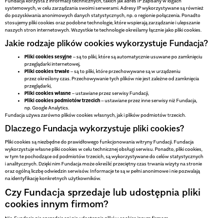
Fundacja korzysta z informacji technicznych, takich jak adres IP zapisany w logach
systemowych, w celu zarządzania swoimi serwerami. Adresy IP wykorzystywane są również
do pozyskiwania anonimowych danych statystycznych, np. o regionie połączenia. Ponadto
stosujemy pliki cookies oraz podobne technologie, które wspierają zarządzanie i ulepszanie
naszych stron internetowych. Wszystkie te technologie określamy łącznie jako pliki cookies.
Jakie rodzaje plików cookies wykorzystuje Fundacja?
Pliki cookies sesyjne
– są to pliki, które są automatycznie usuwane po zamknięciu
przeglądarki internetowej,
Pliki cookies trwałe
– są to pliki, które przechowywane są w urządzeniu
przez określony czas. Przechowywanie tych plików nie jest zależne od zamknięcia
przeglądarki,
Pliki cookies własne
– ustawiane przez serwisy Fundacji,
Pliki cookies podmiotów trzecich
– ustawiane przez inne serwisy niż Fundacja,
np. Google Analytics.
Fundacja używa zarówno plików cookies własnych, jak i plików podmiotów trzecich.
Dlaczego Fundacja wykorzystuje pliki cookies?
Pliki cookies są niezbędne do prawidłowego funkcjonowania witryny Fundacji. Fundacja
wykorzystuje własne pliki cookies w celu technicznej obsługi serwisu. Ponadto, pliki cookies,
w tym te pochodzące od podmiotów trzecich, są wykorzystywane do celów statystycznych
i analitycznych. Dzięki nim Fundacja może określić przeciętny czas trwania wizyty na stronie
oraz ogólną liczbę odwiedzin serwisów. Informacje te są w pełni anonimowe i nie pozwalają
na identyfikację konkretnych użytkowników.
Czy Fundacja sprzedaje lub udostępnia pliki
cookies innym firmom?