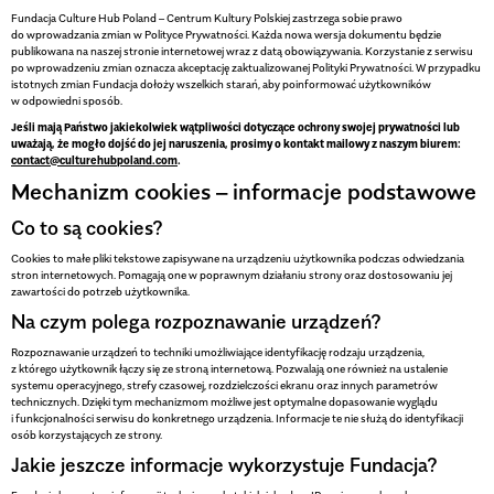
Fundacja Culture Hub Poland – Centrum Kultury Polskiej zastrzega sobie prawo
do wprowadzania zmian w Polityce Prywatności. Każda nowa wersja dokumentu będzie
publikowana na naszej stronie internetowej wraz z datą obowiązywania. Korzystanie z serwisu
po wprowadzeniu zmian oznacza akceptację zaktualizowanej Polityki Prywatności. W przypadku
istotnych zmian Fundacja dołoży wszelkich starań, aby poinformować użytkowników
w odpowiedni sposób.
Jeśli mają Państwo jakiekolwiek wątpliwości dotyczące ochrony swojej prywatności lub
uważają, że mogło dojść do jej naruszenia, prosimy o kontakt mailowy z naszym biurem:
contact@culturehubpoland.com
.
Mechanizm cookies – informacje podstawowe
Co to są cookies?
Cookies to małe pliki tekstowe zapisywane na urządzeniu użytkownika podczas odwiedzania
stron internetowych. Pomagają one w poprawnym działaniu strony oraz dostosowaniu jej
zawartości do potrzeb użytkownika.
Na czym polega rozpoznawanie urządzeń?
Rozpoznawanie urządzeń to techniki umożliwiające identyfikację rodzaju urządzenia,
z którego użytkownik łączy się ze stroną internetową. Pozwalają one również na ustalenie
systemu operacyjnego, strefy czasowej, rozdzielczości ekranu oraz innych parametrów
technicznych. Dzięki tym mechanizmom możliwe jest optymalne dopasowanie wyglądu
i funkcjonalności serwisu do konkretnego urządzenia. Informacje te nie służą do identyfikacji
osób korzystających ze strony.
Jakie jeszcze informacje wykorzystuje Fundacja?