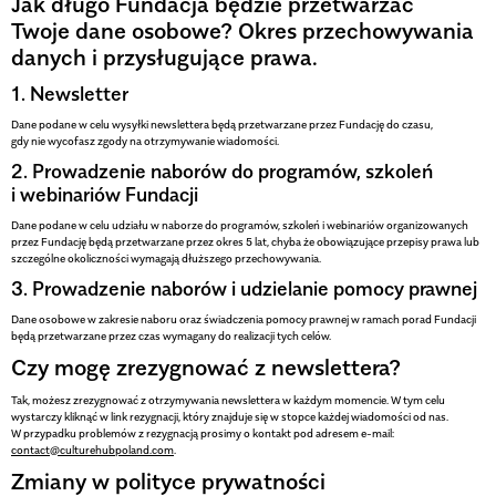
Jak długo Fundacja będzie przetwarzać
Twoje dane osobowe? Okres przechowywania
danych i przysługujące prawa.
1. Newsletter
Dane podane w celu wysyłki newslettera będą przetwarzane przez Fundację do czasu,
gdy nie wycofasz zgody na otrzymywanie wiadomości.
2. Prowadzenie naborów do programów, szkoleń
i webinariów Fundacji
Dane podane w celu udziału w naborze do programów, szkoleń i webinariów organizowanych
przez Fundację będą przetwarzane przez okres 5 lat, chyba że obowiązujące przepisy prawa lub
szczególne okoliczności wymagają dłuższego przechowywania.
3. Prowadzenie naborów i udzielanie pomocy prawnej
Dane osobowe w zakresie naboru oraz świadczenia pomocy prawnej w ramach porad Fundacji
będą przetwarzane przez czas wymagany do realizacji tych celów.
Czy mogę zrezygnować z newslettera?
Tak, możesz zrezygnować z otrzymywania newslettera w każdym momencie. W tym celu
wystarczy kliknąć w link rezygnacji, który znajduje się w stopce każdej wiadomości od nas.
W przypadku problemów z rezygnacją prosimy o kontakt pod adresem e-mail:
contact@culturehubpoland.com
.
Zmiany w polityce prywatności