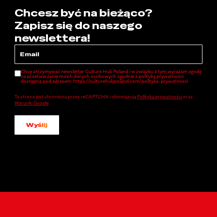
Chcesz być na bieżąco?
Zapisz się do naszego
newslettera!
Chcę otrzymywać newsletter Culture Hub Poland i w związku z tym wyrażam zgodę
na przetwarzanie moich danych osobowych zgodnie z polityką prywatności
dostępną pod adresem: https://culturehubpoland.com/polityka-prywatnosci
Ta strona jest chroniona przez reCAPTCHA i obowiązują
Polityka prywatności
oraz
Warunki Google
.
Wyślij