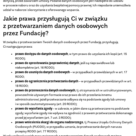
dotyczą, przed zawarciem umowy. Podanie danych osobowych jest niezbędne do udziału
w procesie naboru oraz do uzyskania bezpłatnej pomocy prawnej. Ich niepodanie uniemożliwia
udział w naborze i skorzystanie z oferowanego wsparcia.
Jakie prawa przysługują Ci w związku
z przetwarzaniem danych osobowych
przez Fundację?
W związku z przetwarzaniem Twoich danych osobowych przez Fundację, przysługują
Ci następujące prawa:
prawo dostępu do danych osobowych
, w tym prawo do uzyskania ich kopii (art. 15
RODO);
prawo do sprostowania (poprawienia) danych
, jeśli są nieprawidłowe lub
niekompletne (art. 16 RODO);
prawo do usunięcia danych osobowych
– w przypadkach przewidzianych w art. 17
RODO;
prawo do ograniczenia przetwarzania danych
– w przypadkach przewidzianych w art.
18 RODO;
prawo do przenoszenia danych osobowych
, tj. otrzymania ich w ustrukturyzowanym,
powszechnie używanym formacie oraz prawo do ich przesłania innemu
administratorowi, jeżeli przetwarzanie odbywa się na podstawie zgody lub umowy
i w sposób zautomatyzowany (art. 20 RODO);
prawo do wycofania zgody
– w zakresie, w jakim dane są przetwarzane na podstawie
zgody; wycofanie zgody nie wpływa na zgodność z prawem przetwarzania dokonanego
przed jej wycofaniem (art. 7 ust. 3 RODO);
prawo wniesienia skargi do organu nadzorczego
, tj. Prezesa Urzędu Ochrony Danych
Osobowych (PUODO), w przypadku uznania, że przetwarzanie danych narusza
przepisy RODO (art. 77 RODO).
W celu realizacji swoich praw związanych z przetwarzaniem danych osobowych możesz