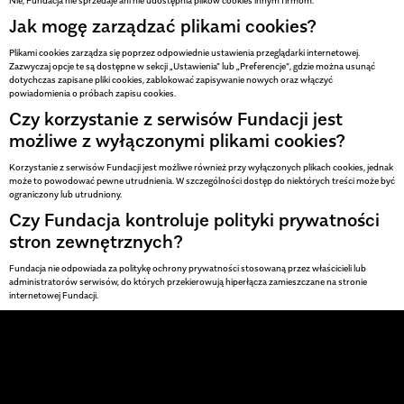
Nie, Fundacja nie sprzedaje ani nie udostępnia plików cookies innym firmom.
Jak mogę zarządzać plikami cookies?
Plikami cookies zarządza się poprzez odpowiednie ustawienia przeglądarki internetowej.
Zazwyczaj opcje te są dostępne w sekcji „Ustawienia” lub „Preferencje”, gdzie można usunąć
dotychczas zapisane pliki cookies, zablokować zapisywanie nowych oraz włączyć
powiadomienia o próbach zapisu cookies.
Czy korzystanie z serwisów Fundacji jest
możliwe z wyłączonymi plikami cookies?
Korzystanie z serwisów Fundacji jest możliwe również przy wyłączonych plikach cookies, jednak
może to powodować pewne utrudnienia. W szczególności dostęp do niektórych treści może być
ograniczony lub utrudniony.
Czy Fundacja kontroluje polityki prywatności
stron zewnętrznych?
Fundacja nie odpowiada za politykę ochrony prywatności stosowaną przez właścicieli lub
administratorów serwisów, do których przekierowują hiperłącza zamieszczane na stronie
internetowej Fundacji.