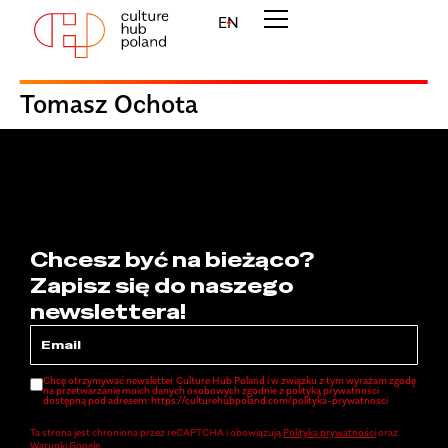
EN
Tomasz Ochota
Chcesz być na bieżąco?
Zapisz się do naszego
newslettera!
Chcę otrzymywać newsletter Culture Hub Poland i w związku z tym wyrażam zgodę
na przetwarzanie moich danych osobowych zgodnie z polityką prywatności
dostępną pod adresem: https://culturehubpoland.com/polityka-prywatnosci
Ta strona jest chroniona przez reCAPTCHA i obowiązują
Polityka prywatności
oraz
Warunki Google
.