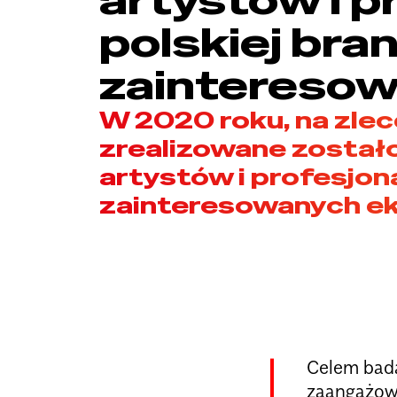
polskiej bra
zaintereso
W 2020 roku, na zlec
zrealizowane został
artystów i profesjon
zainteresowanych ek
Celem bada
zaangażowa