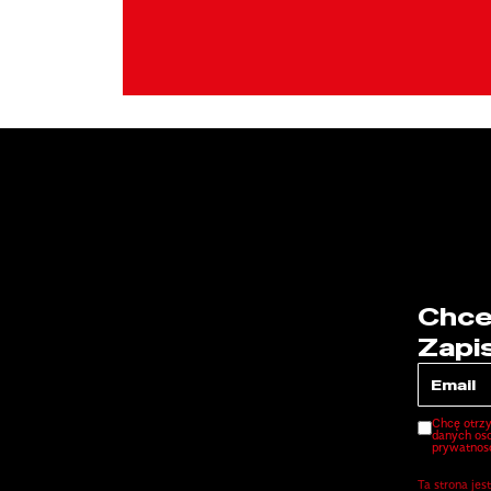
Chce
Zapi
Chcę otrz
danych oso
prywatnos
Ta strona je