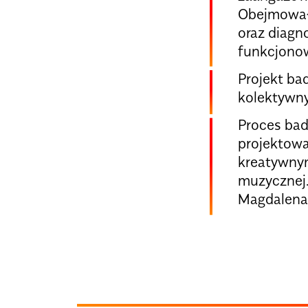
Obejmowało
oraz diagn
funkcjonow
Projekt ba
kolektywn
Proces bad
projektowa
kreatywnym
muzycznej.
Magdalena 