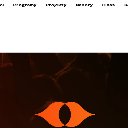
ci
Programy
Projekty
Nabory
O nas
K