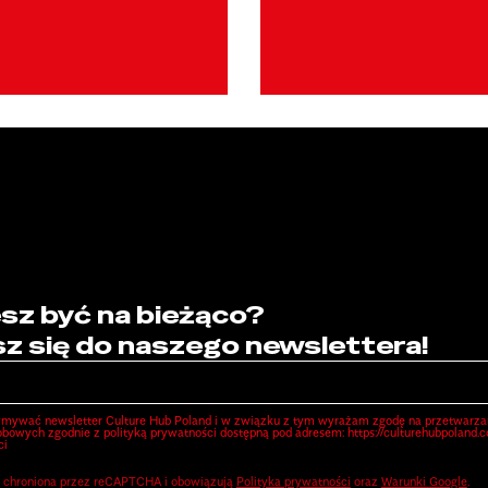
sz być na bieżąco?
sz się do naszego newslettera!
ymywać newsletter Culture Hub Poland i w związku z tym wyrażam zgodę na przetwarza
bowych zgodnie z polityką prywatności dostępną pod adresem: https://culturehubpoland.
ci
st chroniona przez reCAPTCHA i obowiązują
Polityka prywatności
oraz
Warunki Google
.