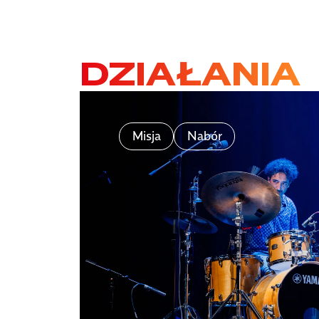
DZIAŁANIA
Misja
Nabór