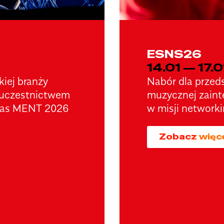
ESNS26
14.01 — 17.0
kiej branży
Nabór dla przeds
 uczestnictwem
muzycznej zain
czas MENT 2026
w misji networ
Zobacz więc