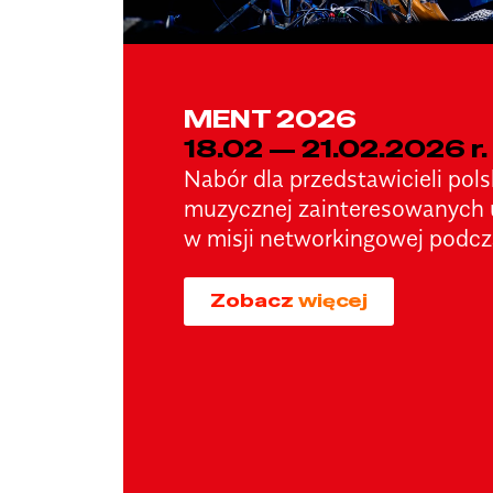
MENT 2026
18.02 — 21.02.2026 r.
Nabór dla przedstawicieli pols
muzycznej zainteresowanych
w misji networkingowej pod
Zobacz więcej