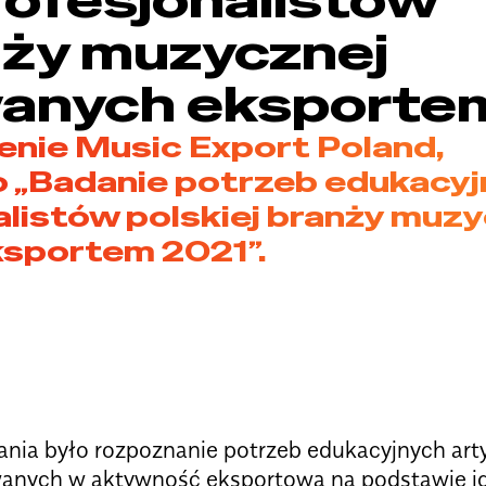
nży muzycznej
wanych eksporte
enie Music Export Poland,
o „Badanie potrzeb edukacy
alistów polskiej branży muz
sportem 2021”.
nia było rozpoznanie potrzeb edukacyjnych arty
nych w aktywność eksportową na podstawie ide