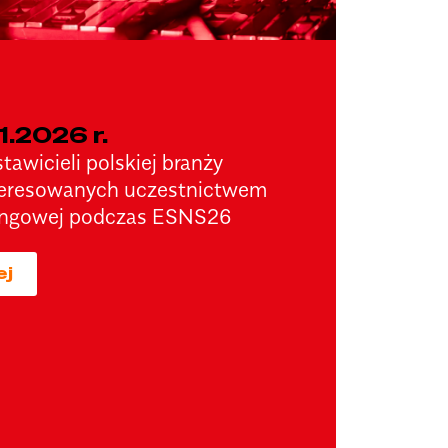
1.2026 r.
tawicieli polskiej branży
teresowanych uczestnictwem
kingowej podczas ESNS26
ej