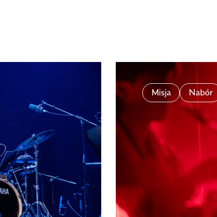
Misja
Nabór