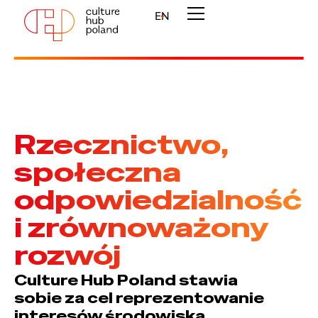
EN
Rzecznictwo,
społeczna
odpowiedzialność
i zrównoważony
rozwój
Culture Hub Poland stawia
sobie za cel reprezentowanie
interesów środowiska