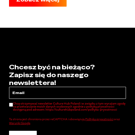
Chcesz być na bieżąco?
Zapisz się do naszego
newslettera!
Chcę otrzymywać newsletter Culture Hub Poland i w związku z tym wyrażam zgodę
na przetwarzanie moich danych osobowych zgodnie z polityką prywatności
dostępną pod adresem: https://culturehubpoland.com/polityka-prywatnosci
Ta strona jest chroniona przez reCAPTCHA i obowiązują
Polityka prywatności
oraz
Warunki Google
.