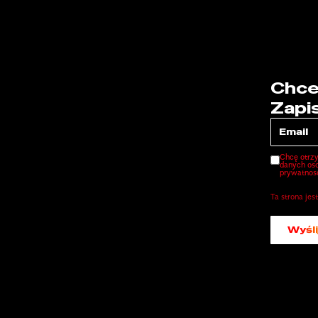
Chce
Zapi
Chcę otrz
danych oso
prywatnos
Ta strona je
Wyśli