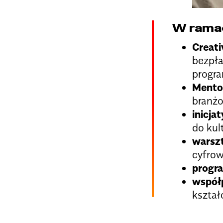
W ramac
Creati
bezpła
progra
Mento
branż
inicja
do kult
warsz
cyfrow
progra
współp
kształ