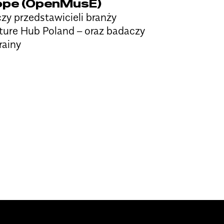
ope (OpenMusE)
y przedstawicieli branży
ture Hub Poland – oraz badaczy
rainy