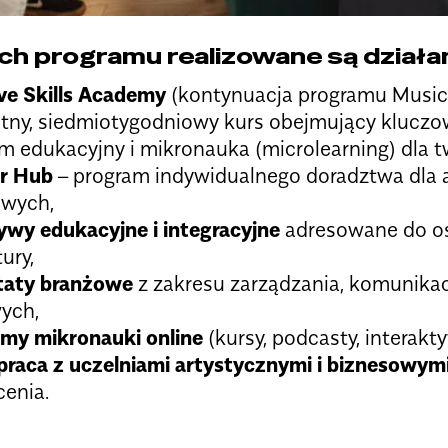
h programu realizowane są działani
ve Skills Academy
(kontynuacja programu Music 
tny, siedmiotygodniowy kurs obejmujący klucz
m edukacyjny i mikronauka (microlearning) dla t
r Hub
– program indywidualnego doradztwa dla ar
owych,
tywy edukacyjne i integracyjne
adresowane do os
ury,
taty branżowe
z zakresu zarządzania, komunikacj
ych,
my mikronauki online
(kursy, podcasty, interakty
raca z uczelniami artystycznymi i biznesowym
cenia.