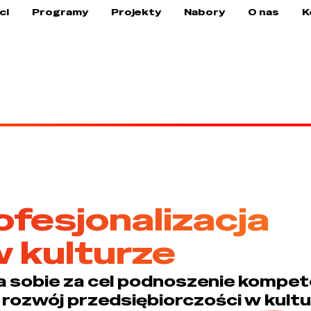
ci
Programy
Projekty
Nabory
O nas
K
ofesjonalizacja
w kulturze
a sobie za cel podnoszenie kompet
rozwój przedsiębiorczości w kult