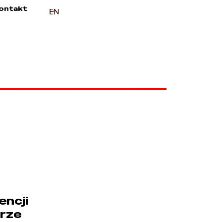
ontakt
EN
encji
urze