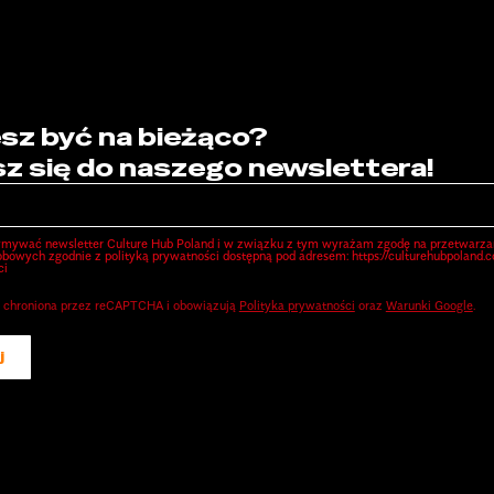
sz być na bieżąco?
sz się do naszego newslettera!
ymywać newsletter Culture Hub Poland i w związku z tym wyrażam zgodę na przetwarza
bowych zgodnie z polityką prywatności dostępną pod adresem: https://culturehubpoland.
ci
st chroniona przez reCAPTCHA i obowiązują
Polityka prywatności
oraz
Warunki Google
.
j