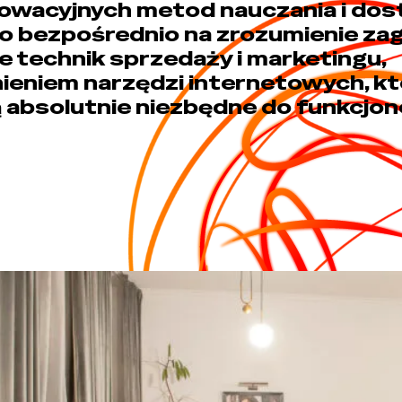
owacyjnych metod nauczania i dos
to bezpośrednio na zrozumienie za
 technik sprzedaży i marketingu,
eniem narzędzi internetowych, kt
ą absolutnie niezbędne do funkcjon