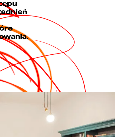
tępu
gadnień
óre
owania.