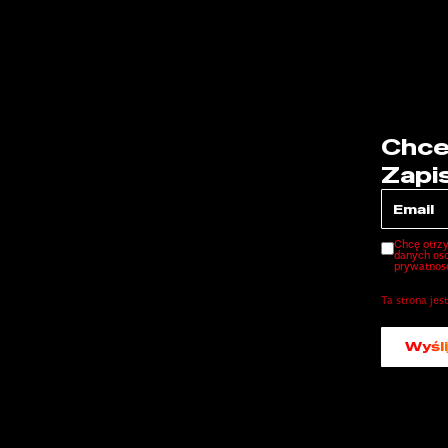
Chce
Zapi
Chcę otrz
danych oso
prywatnos
Ta strona je
Wyśli