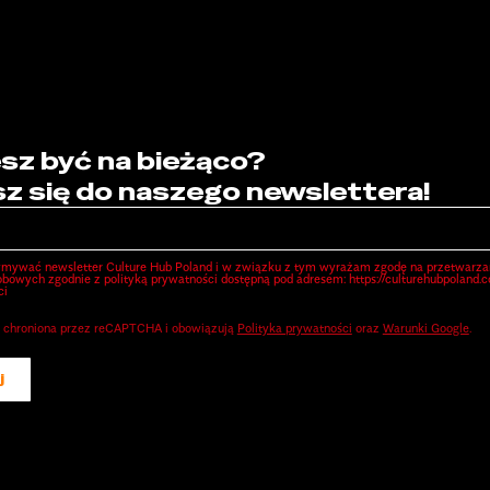
sz być na bieżąco?
sz się do naszego newslettera!
ymywać newsletter Culture Hub Poland i w związku z tym wyrażam zgodę na przetwarza
bowych zgodnie z polityką prywatności dostępną pod adresem: https://culturehubpoland.
ci
st chroniona przez reCAPTCHA i obowiązują
Polityka prywatności
oraz
Warunki Google
.
j