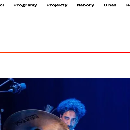
ci
Programy
Projekty
Nabory
O nas
K